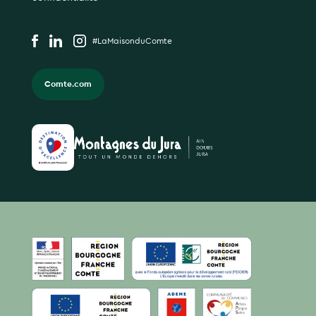
#LaMaisonduComte
Comte.com