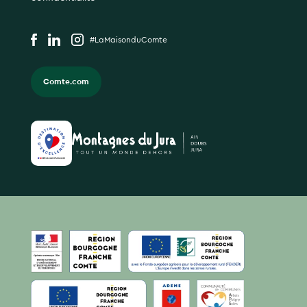
#LaMaisonduComte
Comte.com