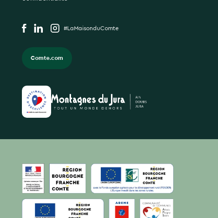
#LaMaisonduComte
Comte.com