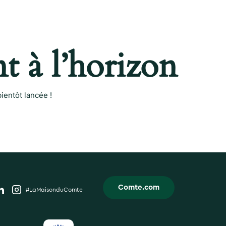
t à l’horizon
ientôt lancée !
Comte.com
#LaMaisonduComte