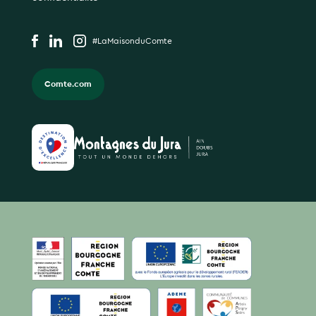
#LaMaisonduComte
Comte.com