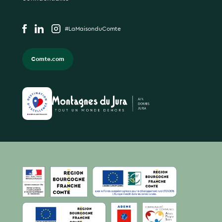
#LaMaisonduComte
Comte.com